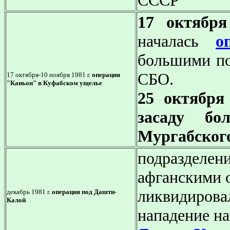
СССР
17 октября
началась
о
большими по
СБО.
17 октября-10 ноября 1981 г.
операция
"Каньон" в Куфабском ущелье
25 октября
засаду бо
Мургабског
подразделен
афганскими 
ликвидирова
декабрь 1981 г.
операция под Дашти-
Калой
нападение на