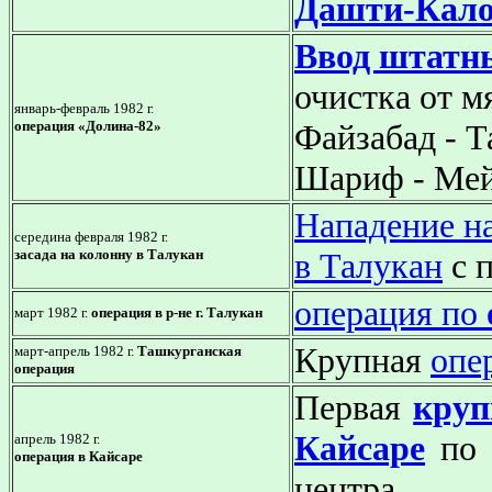
Дашти-Кал
Ввод штатн
очистка от м
январь-февраль 1982 г.
операция «Долина-82»
Файзабад - Т
Шариф - Ме
Нападение н
середина февраля 1982 г.
засада на колонну в Талукан
в Талукан
с 
операция по
март 1982 г.
операция в р-не г. Талукан
Крупная
опе
март-апрель 1982 г.
Ташкурганская
операция
Первая
круп
Кайсаре
по 
апрель 1982 г.
операция в Кайсаре
центра