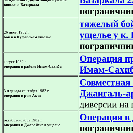
Базаркала 2
кишлака Базаркала
погранични
тяжелый бо
ущелье у к.
26 июля 1982 г.
бой в в Куфабском ущелье
погранични
Операция п
август 1982 г.
операция в районе Имам-Сахиба
Имам-Сахи
Совместная 
Джангаль-а
3-я декада сентября 1982 г.
операция в р-не Акчи
диверсии на 
Операция в
октябрь-ноябрь 1982 г.
операция в Джавайском ущелье
погранични