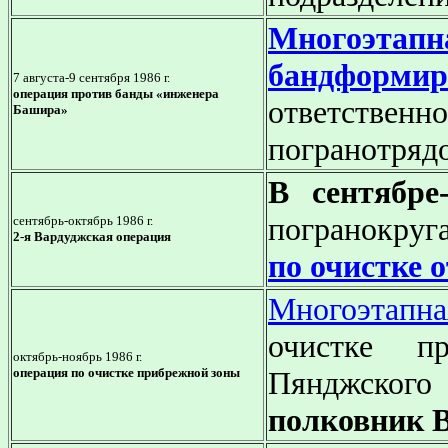
Многоэт
бандформир
7 августа-9 сентября 1986 г.
операция против банды «инженера
ответствен
Башира»
погранотряд
В сентябре
погранокру
сентябрь-октябрь 1986 г.
2-я Вардуджская операция
по очистке 
Многоэтап
очистке пр
октябрь-ноябрь 1986 г.
операция по очистке прибрежной зоны
Пянджско
полковник В