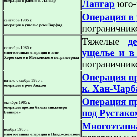
операция в районе к. Лангар
Лангар
юго-
Операция в
сентябрь 1985 г.
операция в ущелье реки Варфад
пограничник
Тяжелые
д
сентябрь 1985 г.
ущелье и в
многоэтапная операция в зоне
Хорогского и Московского погранотряда
пограничник
Операция п
начало октября 1985 г.
операция в р-не Андхоя
к. Хан-Чарб
Операция п
октябрь 1985 г.
операция
против банды «инженера
под Рустако
Башира»
Многоэтапна
ноябрь 1985 г.
многоэтапная операция в Пянджской зоне