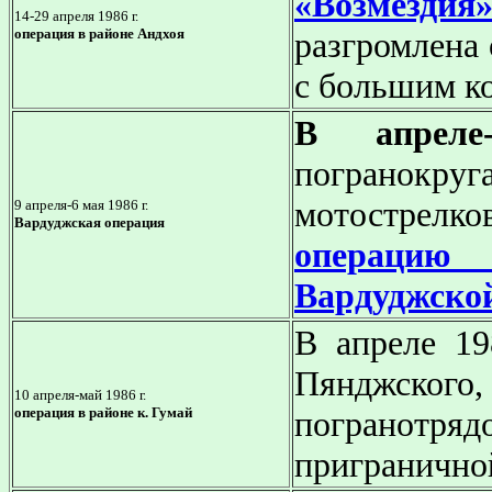
«Возмездия
14-29 апреля 1986 г.
операция
в районе Андхоя
разгромлена 
с большим к
В апреле-
погранок
мотострел
9 апреля-6 мая 1986 г.
Вардуджская операция
операцию
Вардуджско
В апреле 19
Пянджског
10 апреля-май 1986 г.
операция в районе к. Гумай
погранотря
приграничной