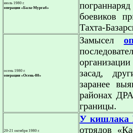
пограннаряд 
июль 1980 г.
операция «Бала-Мургаб»
боевиков пр
Тахта-Базарс
Замысел
о
последоват
организации
засад, дру
осень 1980 г.
операция «Осень-80»
заранее вы
районах ДРА
границы.
У кишлака
отрядов «Ка
20-21 октября 1980 г.