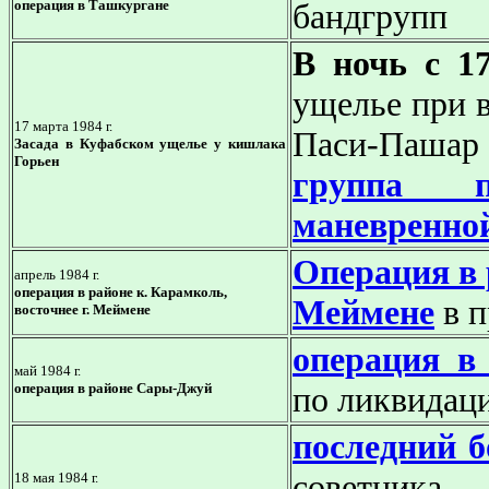
операция в Ташкургане
бандгрупп
В ночь с 1
ущелье
при 
17 марта 1984 г.
Паси-Паша
Засада в Куфабском ущелье у кишлака
Горьен
группа по
маневренно
Операция в 
апрель 1984 г.
операция в районе к. Карамколь,
Меймене
в п
восточнее г. Меймене
операция в
май 1984 г.
операция в районе Сары-Джуй
по ликвидац
последний б
советника
18 мая 1984 г.