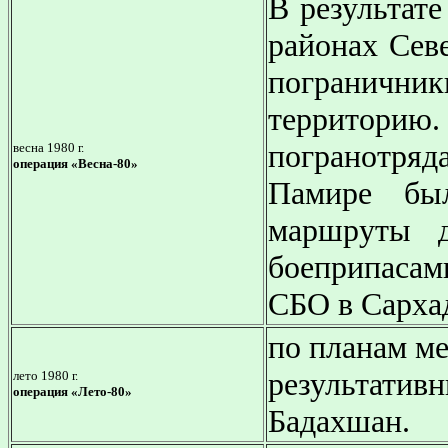
В результат
районах Сев
пограничн
территори
погранотр
весна 1980 г.
операция
«Весна-80»
Памире бы
маршруты д
боеприпасам
СБО в Сархад
по планам м
результативн
лето 1980 г.
операция «Лето-80»
Бадахшан.