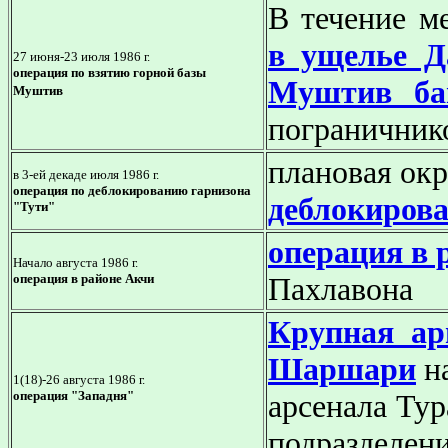
В течение м
в ущелье Д
27 июня-23 июля 1986 г.
операция по взятию горной базы
Муштив ба
Муштив
пограничник
плановая ок
в 3-ей декаде июля 1986 г.
операция по деблокированию гарнизона
деблокиров
"Тути"
операция в 
Начало августа 1986 г.
операция в районе Акчи
Пахлавона
Крупная ар
Шаршари
на
1(18)-26 августа 1986 г.
операция "Западня"
арсенала Ту
подразделен