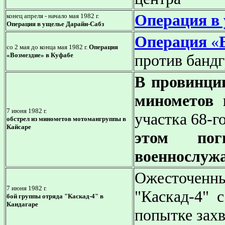
Операция в
конец апреля - начало мая 1982 г.
Операция в ущелье Дарайи-Сабз
Операция
«
со 2 мая до конца мая 1982 г.
Операция
«Возмездие» в Куфабе
против банд
В провинци
минометов 
7 июня 1982 г.
участка 68-г
обстрел из минометов мотомангруппы в
Кайсаре
этом по
военнослуж
Ожесточен
7 июня 1982 г.
"Каскад-4" 
бой группы отряда "Каскад-4" в
Кандагаре
попытке захв