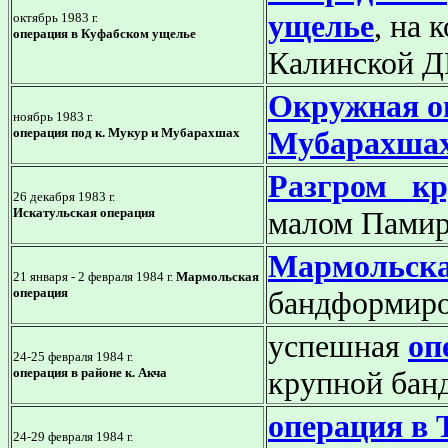
ущелье
, на 
октябрь 1983 г.
операция в Куфабском ущелье
Калинской 
Окружная оп
ноябрь 1983 г.
операция под к. Мукур и Мубарахшах
Мубарахша
Разгром кр
26 декабря 1983 г.
Искатульская операция
малом Памир
Мармольска
21 января - 2 февраля 1984 г.
Мармольская
операция
бандформиро
успешная
оп
24-25 февраля 1984 г.
операция в районе к. Акча
крупной бан
операция в
24-29 февраля 1984 г.