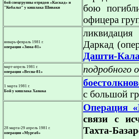
бой спецгруппы отрядов «Каскад» и
бою погибл
"Кобальт" у кишлака Шиваки
офицера груп
ликвидация
Даркад (опе
январь-февраль 1981 г.
операция «Зима-81»
Дашти-Кал
подробного о
март-апрель 1981 г.
операция «Весна-81»
боестолкнов
1 марта 1981 г.
Бой у кишлака Ханака
с большой г
Операция «
связи с ис
Тахта-Баз
28 марта-29 апрель 1981 г.
операция «Мургаб»