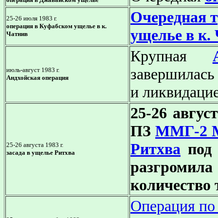
Очередная т
25-26 июля 1983 г.
операция в Куфабском ущелье в к.
ущелье в к.
Чатнив
Крупная
завершилась 
июль-август 1983 г.
Андхойская операция
и ликвидаци
25-26 август
ПЗ
ММГ-2 М
Ритхва
под 
25-26 августа 1983 г.
засада в ущелье Ритхва
разгромил
количество 
Операция по