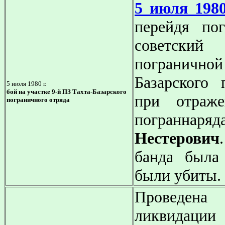
5 июля 1980
перейдя по
советский
погранично
Базарского 
5 июля 1980 г.
бой на участке 9-й ПЗ Тахта-Базарского
при отраже
пограничного отряда
пограннар
Нестерович
банда была 
были убиты.
Проведен
ликвидац