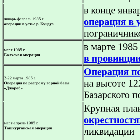
в конце янва
операция в у
январь-февраль 1985
г.
операции в устье р. Кундуз
пограничник
в марте 1985
март 1985
г.
Балхская операция
в провинци
Операция по
2-22 марта 1985 г.
на высоте 12
Операция по разгрому горной базы
«Джароб»
Базарского п
Крупная пла
окрестностя
март-апрель 1985
г.
Ташкурганская операция
ликвидац