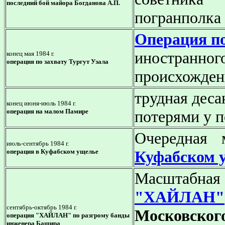
последний бой майора Богданова А.П.
погранполка 
Операция по
иностранного
конец мая 1984 г.
операция по захвату Тургут Узала
происхожден
трудная дес
конец июня-июль 1984 г.
операция на малом Памире
потерями у 
Очередная 
июль-сентябрь 1984 г.
операция в Куфабском ущелье
Куфабском 
Масштабн
"ХАЙЛАН"
сентябрь-октябрь
1984 г.
Московског
операция "ХАЙЛАН" по разгрому банды
инженера Башира