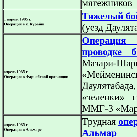
мятежников
Тяжелый бо
1 апреля 1985 г.
Операция в к. Курайш
(уезд Даулят
Операция
проводке 
Мазари-Шари
«Мейменин
апрель 1985 г.
Операция в Фарьябской провинции
Даулятабада,
«зеленки» 
ММГ-3 «Мард
Трудная
опе
апрель 1985 г.
Операция в Альмаре
Альмар