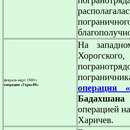
погранотряд
располага
пограничног
благополучно
На западно
Хорогског
погранотр
пограничник
февраль-март 1980 г.
операция «Горы-80»
операция «
Бадахшана 
операцией н
Харичев.