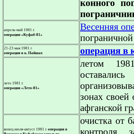
конного по
погранични
Весенняя оп
апрель-май 1981 г.
операция «Куфаб-81»
пограничной
операция в 
21-23 мая 1981 г.
операция в к. Пайшах
летом 1981
оставалис
организовыв
лето 1981 г.
операция «Лето-81»
зонах своей 
афганской гр
очистка от 
контроля 
конец июля-август 1981 г.
операция в
Рагском и Куфабском ущельях