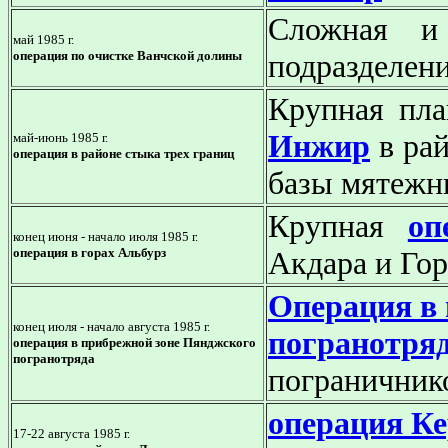
Сложная и
май 1985
г.
операция по очистке Ванчской долины
подразделени
Крупная пл
Инжир
в рай
май-июнь 1985
г.
операция в районе стыка трех границ
базы мятежн
Крупная
оп
конец июня - начало июля 1985
г.
операция в горах Альбурз
Акдара и Го
Операция в
конец июля - начало августа 1985 г.
погранотряд
операция в прибрежной зоне Пянджского
погранотряда
пограничник
операция К
17-22 августа 1985 г.