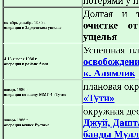
потерями у 
Долгая и 
очистке от
октябрь-декабрь 1985 г.
операция в Зардевском ущелье
ущелья
Успешная п
освобождени
4-13 января 1986 г.
операция
в районе Акчи
к. Алямлик
плановая ок
январь 1986 г.
операция по вводу ММГ-4 «Тути»
«Тути»
окружная де
Джуй, Дашта
январь 1986 г.
операция южнее Рустака
банды Мулл