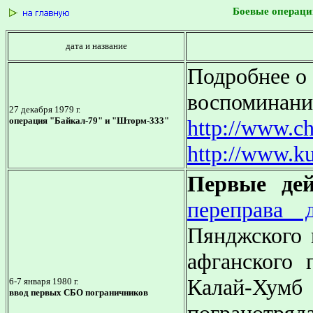
Боевые операци
дата и название
Подробнее о 
воспоминания
27 декабря 1979 г.
операция "Байкал-79" и "Шторм-333"
http://www.che
http://www.ku
Первые де
переправа
Пянджского 
афганского 
Калай-Хум
6-7 января 1980 г.
ввод первых СБО пограничников