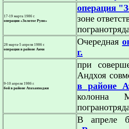
операция "З
зоне ответст
17-19 марта 1986 г.
операция «Золотое Руно»
погранотряд
Очередная
о
28 марта-5 апреля 1986 г.
операция в районе Акчи
г.
при соверш
Андхоя совм
в районе А
9-10 апреля 1986 г.
бой в районе Атаханходжи
колонна М
погранотряда
В апреле 