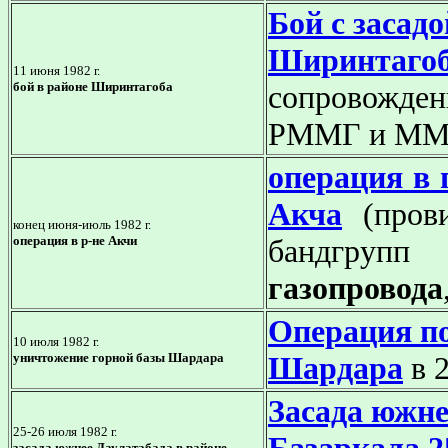
Бой с засад
Ширинтаго
11 июня 1982 г.
бой в районе Ширинтагоба
сопровожден
РММГ и ММГ
операция в 
Акча
(пров
конец июня-июль 1982 г.
операция в р-не Акчи
бандгру
газопровода
Операция п
10 июля 1982 г.
уничтожение горной базы Шардара
Шардара
в 2
Засада южне
25-26 июля 1982 г.
засада южнее Даулатабада в районе