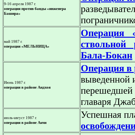
9-16 апреля 1987 г.
разведыв
операция против банды «инженера
Башира»
пограничник
Операция 
ствольной 
май 1987 г.
операция «МЕЛЬНИЦА»
Бала-Бокан
Операция в 
выведенной 
Июнь 1987 г.
операция в районе Андхоя
перешедшей 
главаря Джа
Успешная пл
июль-август 1987 г.
операция в районе Акчи
освобождени