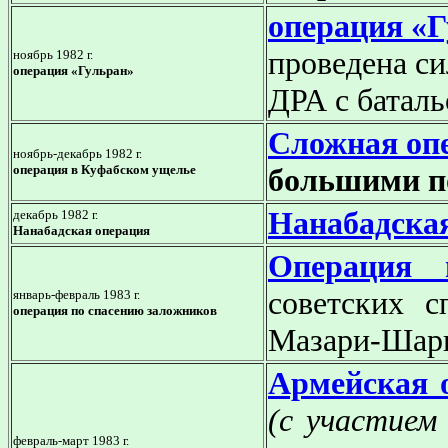
операция «
проведена с
ноябрь 1982 г.
операция «Гульран»
ДРА с батал
Сложная оп
ноябрь-декабрь 1982 г.
операция в Куфабском ущелье
большими п
Нанабадска
декабрь 1982 г.
Нанабадская операция
Операция 
советских с
январь-февраль 1983 г.
операция по спасению заложников
Мазари-Шар
Армейская 
(с участием
февраль-март 1983 г.