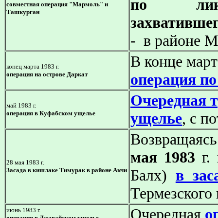
по ликв
совместная операция "Мармоль" и
Ташкурган
захватившег
- в районе 
В конце мар
конец марта 1983 г.
операция на острове Даркат
операция по
Очередная т
май 1983 г.
операция в Куфабском ущелье
ущелье
, с п
Возвращаяс
мая 1983
г.
28 мая 1983 г.
Засада в кишлаке Тимурак
в районе Акчи
Балх)
в за
Термезского 
Очередная
о
июнь 1983 г.
операция в Джавайском ущелье