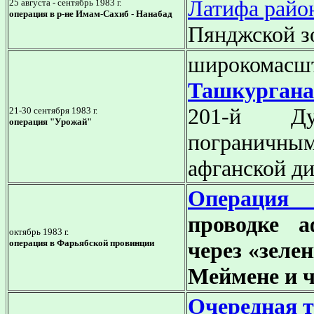
Латифа райо
25 августа - сентябрь 1983 г.
операция в р-не Имам-Сахиб - Нанабад
Пянджской з
широкомас
Ташкургана
201-й Ду
21-30 сентября 1983 г.
операция "Урожай"
пограничным
афганской д
Операция
проводке а
октябрь 1983 г.
операция в Фарьябской провинции
через «зеле
Меймене и 
Очередная т