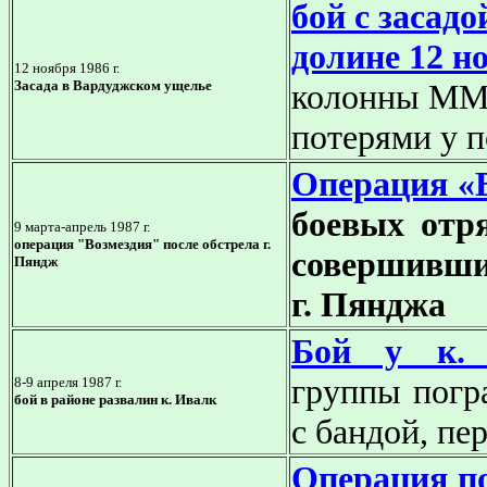
бой с засад
долине 12 но
12 ноября 1986 г.
Засада в Вардуджском ущелье
колонны ММГ-
потерями у 
Операция «
боевых отр
9 марта-апрель 1987 г.
операция "Возмездия" после обстрела г.
совершивши
Пяндж
г. Пянджа
Бой у к.
группы погр
8-9 апреля 1987 г.
бой в районе развалин к. Ивалк
с бандой, п
Операция по